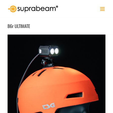
Skip
to
content
B6r ULTIMATE