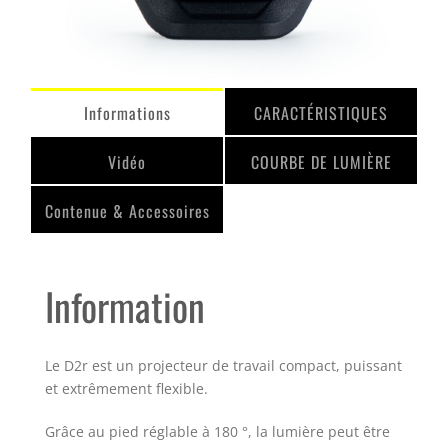
Informations
CARACTÉRISTIQUES
Vidéo
COURBE DE LUMIÈRE
Contenue & Accessoires
Information
Le D2r est un projecteur de travail compact, puissant
et extrêmement flexible.
Grâce au pied réglable à 180 °, la lumière peut être