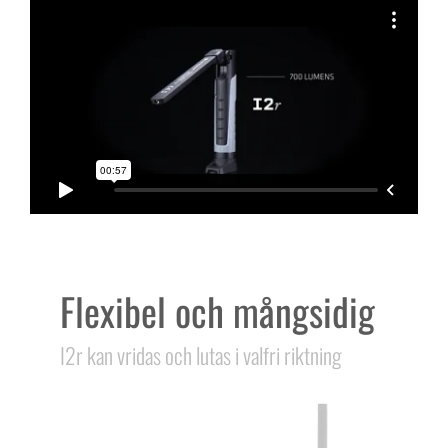
Flexibel och mångsidig
I2r kan vridas och lutas i valfri riktning