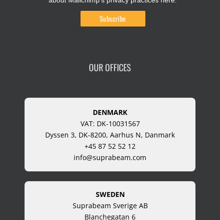
about Mailchimp's privacy practices here.
OUR OFFICES
DENMARK
VAT: DK-10031567
Dyssen 3, DK-8200, Aarhus N, Danmark
+45 87 52 52 12
info@suprabeam.com
SWEDEN
Suprabeam Sverige AB
Blanchegatan 6