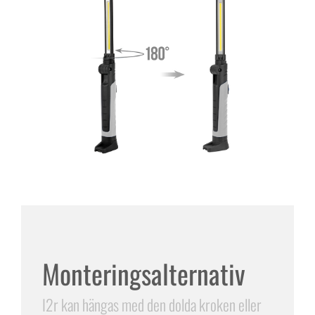
Monteringsalternativ
I2r kan hängas med den dolda kroken eller