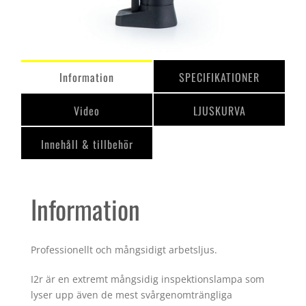
Information
SPECIFIKATIONER
Video
LJUSKURVA
Innehåll & tillbehör
Information
Professionellt och mångsidigt arbetsljus.
I2r är en extremt mångsidig inspektionslampa som
lyser upp även de mest svårgenomträngliga