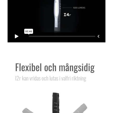
Flexibel och mångsidig
I2r kan vridas och lutas i valfri riktning