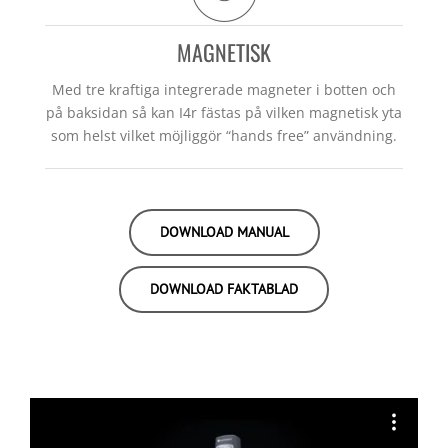
MAGNETISK
Med tre kraftiga integrerade magneter i botten och
på baksidan så kan I4r fästas på vilken magnetisk yta
som helst vilket möjliggör “hands free” användning.
DOWNLOAD MANUAL
DOWNLOAD FAKTABLAD