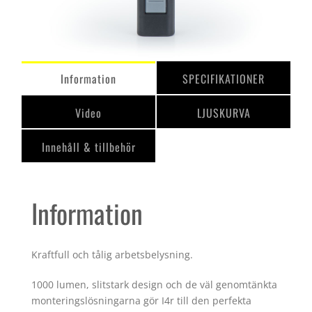
Information
SPECIFIKATIONER
Video
LJUSKURVA
Innehåll & tillbehör
Information
Kraftfull och tålig arbetsbelysning.
1000 lumen, slitstark design och de väl genomtänkta
monteringslösningarna gör I4r till den perfekta