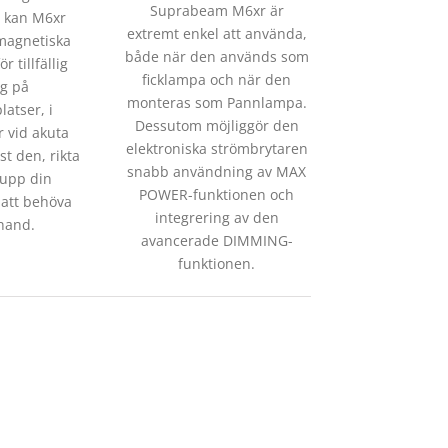
Suprabeam M6xr är
 kan M6xr
extremt enkel att använda,
 magnetiska
både när den används som
r tillfällig
ficklampa och när den
ng på
monteras som Pannlampa.
atser, i
Dessutom möjliggör den
 vid akuta
elektroniska strömbrytaren
st den, rikta
snabb användning av MAX
 upp din
POWER-funktionen och
 att behöva
integrering av den
hand.
avancerade DIMMING-
funktionen.