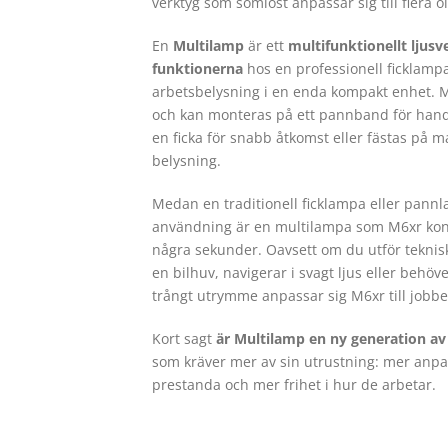
verktyg som sömlöst anpassar sig till flera o
En
Multilamp
är ett
multifunktionellt ljusv
funktionerna
hos en professionell ficklam
arbetsbelysning i en enda kompakt enhet. M6
och kan monteras på ett pannband för hand
en ficka för snabb åtkomst eller fästas på m
belysning.
Medan en traditionell ficklampa eller pannl
användning är en multilampa som M6xr konst
några sekunder. Oavsett om du utför teknis
en bilhuv, navigerar i svagt ljus eller behöv
trångt utrymme anpassar sig M6xr till jobbe
Kort sagt
är Multilamp en ny generation av
som kräver mer av sin utrustning: mer anp
prestanda och mer frihet i hur de arbetar.