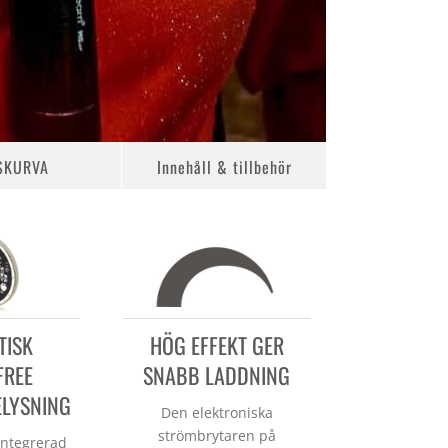
SKURVA
Innehåll & tillbehör
TISK
HÖG EFFEKT GER
FREE
SNABB LADDNING
LYSNING
Den elektroniska
strömbrytaren på
integrerad