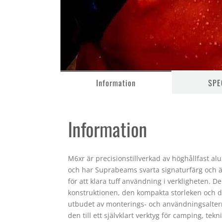
Information
SPE
Information
M6xr är precisionstillverkad av höghållfast a
och har Suprabeams svarta signaturfärg och 
för att klara tuff användning i verkligheten. D
konstruktionen, den kompakta storleken och d
utbudet av monterings- och användningsalter
den till ett självklart verktyg för camping, tekn