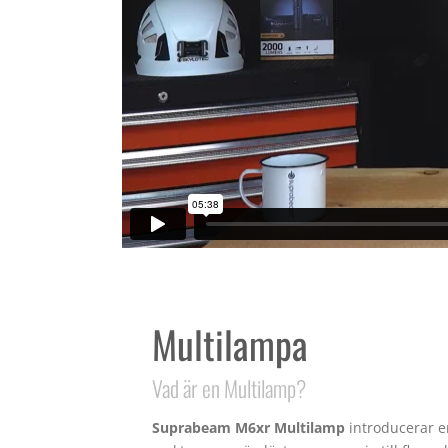
Multilampa
Vad är en Multilamp?
Suprabeam M6xr Multilamp
introducerar en