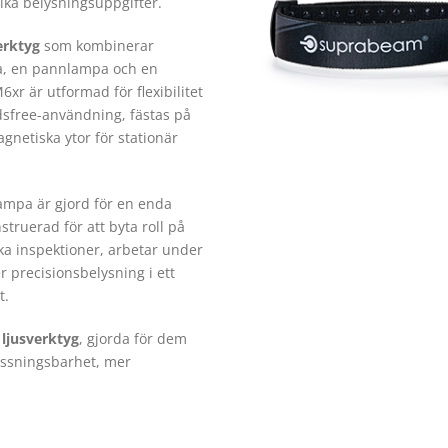
lika belysningsuppgifter.
erktyg
som kombinerar
pa, en pannlampa och en
xr är utformad för flexibilitet
sfree-användning, fästas på
agnetiska ytor för stationär
ampa är gjord för en enda
ruerad för att byta roll på
ka inspektioner, arbetar under
er precisionsbelysning i ett
t.
 ljusverktyg
, gjorda för dem
assningsbarhet, mer