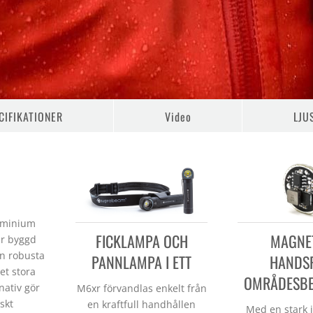
CIFIKATIONER
Video
LJU
luminium
FICKLAMPA OCH
MAGNE
är byggd
en robusta
PANNLAMPA I ETT
HANDS
et stora
OMRÅDESBE
nativ gör
M6xr förvandlas enkelt från
iskt
en kraftfull handhållen
Med en stark 