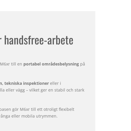
r handsfree-arbete
M6xr till en
portabel områdesbelysning
på
n, tekniska inspektioner
eller i
a eller vägg – vilket ger en stabil och stark
sen gör M6xr till ett otroligt flexibelt
 trånga eller mobila utrymmen.