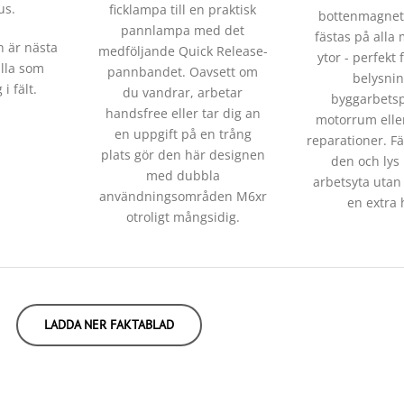
us.
ficklampa till en praktisk
bottenmagnet
pannlampa med det
fästas på alla
h är nästa
medföljande Quick Release-
ytor - perfekt fö
alla som
pannbandet. Oavsett om
belysni
i fält.
du vandrar, arbetar
byggarbetspl
handsfree eller tar dig an
motorrum eller
en uppgift på en trång
reparationer. Fä
plats gör den här designen
den och lys
med dubbla
arbetsyta utan
användningsområden M6xr
en extra 
otroligt mångsidig.
LADDA NER FAKTABLAD