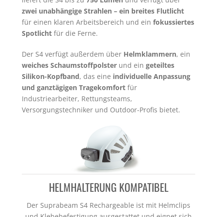
zwei unabhängige Strahlen – ein
breites Flutlicht
für einen klaren Arbeitsbereich und ein
fokussiertes
Spotlicht
für die Ferne.
Der S4 verfügt außerdem über
Helmklammern
, ein
weiches Schaumstoffpolster
und ein
geteiltes
Silikon-Kopfband
, das eine
individuelle Anpassung
und ganztägigen Tragekomfort
für
Industriearbeiter, Rettungsteams,
Versorgungstechniker und Outdoor-Profis bietet.
HELMHALTERUNG KOMPATIBEL
Der Suprabeam S4 Rechargeable ist mit Helmclips
und Klebebefestigung ausgestattet und eignet sich