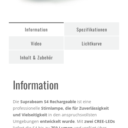
Information
Spezifikationen
Video
Lichtkurve
Inhalt & Zubehör
Information
Die
Suprabeam S4 Rechargeable
ist eine
professionelle
Stirnlampe, die für Zuverlässigkeit
und Vielseitigkeit
in den anspruchsvollsten
Umgebungen
entwickelt wurde
. Mit
zwei CREE-LEDs
liefert die S4 bis zu
750 Lumen
und verfügt über