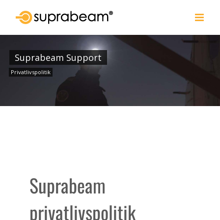
Skip
to
content
Suprabeam Support
Privatlivspolitik
Suprabeam
privatlivspolitik