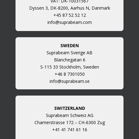
VAT: DK-10031567
Dyssen 3, DK-8200, Aarhus N, Danmark
+45 87 52 52 12
info@suprabeam.com
SWEDEN
Suprabeam Sverige AB
Blanchegatan 6
S-115 33 Stockholm, Sweden
+46 8 7301050
info@suprabeam.se
SWITZERLAND
Suprabeam Schweiz AG
Chamerstrasse 172 – CH-6300 Zug
+41 41 741 61 16