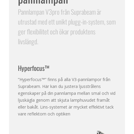
Pannlampan V3pro från Suprabeam är
utrustad med ett unikt plugg-in-system, som
ger flexibilitet och ökar produktens
livslängd.
Hyperfocus™
”Hyperfocus™” finns på alla V3-pannlampor från
Suprabeam. Här kan du justera ljusstrålens
egenskaper på din pannlampa mellan smal och vid
ljuskägla genom att skjuta lamphuvudet framåt
eller bakåt. Lins-systemet är mycket effektivt tack
vare reflektorn och optiken