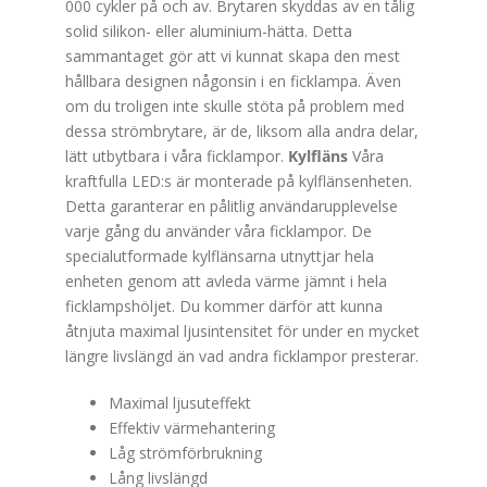
000 cykler på och av. Brytaren skyddas av en tålig
solid silikon- eller aluminium-hätta. Detta
sammantaget gör att vi kunnat skapa den mest
hållbara designen någonsin i en ficklampa. Även
om du troligen inte skulle stöta på problem med
dessa strömbrytare, är de, liksom alla andra delar,
lätt utbytbara i våra ficklampor.
Kylfläns
Våra
kraftfulla LED:s är monterade på kylflänsenheten.
Detta garanterar en pålitlig användarupplevelse
varje gång du använder våra ficklampor. De
specialutformade kylflänsarna utnyttjar hela
enheten genom att avleda värme jämnt i hela
ficklampshöljet. Du kommer därför att kunna
åtnjuta maximal ljusintensitet för under en mycket
längre livslängd än vad andra ficklampor presterar.
Maximal ljusuteffekt
Effektiv värmehantering
Låg strömförbrukning
Lång livslängd