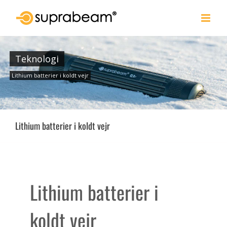
Skip
to
content
Teknologi
Lithium batterier i koldt vejr
Lithium batterier i koldt vejr
Lithium batterier i
koldt vejr