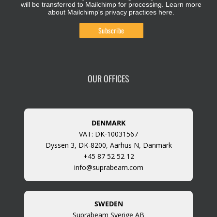
will be transferred to Mailchimp for processing.
Learn more
about Mailchimp's privacy practices here.
OUR OFFICES
DENMARK
VAT: DK-10031567
Dyssen 3, DK-8200, Aarhus N, Danmark
+45 87 52 52 12
info@suprabeam.com
SWEDEN
Suprabeam Sverige AB