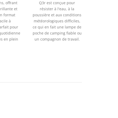
s, offrant
Q3r est conçue pour
illante et
résister à l'eau, à la
un format
poussière et aux conditions
acile à
météorologiques difficiles,
arfait pour
ce qui en fait une lampe de
 quotidienne
poche de camping fiable ou
es en plein
un compagnon de travail.