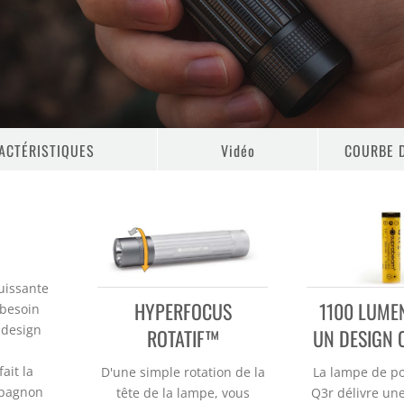
ACTÉRISTIQUES
Vidéo
COURBE 
issante
HYPERFOCUS
1100 LUME
 besoin
 design
ROTATIF™
UN DESIGN
ait la
D'une simple rotation de la
La lampe de p
mpagnon
tête de la lampe, vous
Q3r délivre un