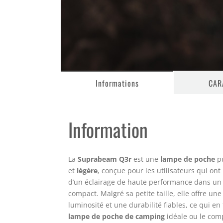
Informations
CAR
Information
La
Suprabeam Q3r
est une
lampe de poche
pu
et
légère
, conçue pour les utilisateurs qui ont
d’un éclairage de haute performance dans un
compact. Malgré sa petite taille, elle offre une
luminosité et une durabilité fiables, ce qui en f
lampe de poche de camping
idéale ou le co