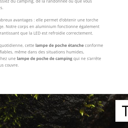
 fassiez du camping, de la randonnée ou que vous
s.
mbreux avantages : elle permet d’obtenir une torche
sage. Notre corps en aluminium fonctionne également
arantissant que la LED est refroidie correctement.
 quotidienne, cette
lampe de poche étanche
conforme
fiables, même dans des situations humides,
rchez une
lampe de poche de camping
qui ne s’arrête
us couvre.