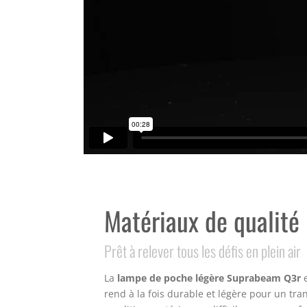
Matériaux de qualité
Prêt à relever tous les défis en plein air
La
lampe de poche légère Suprabeam Q3r
e
rend à la fois durable et légère pour un tran