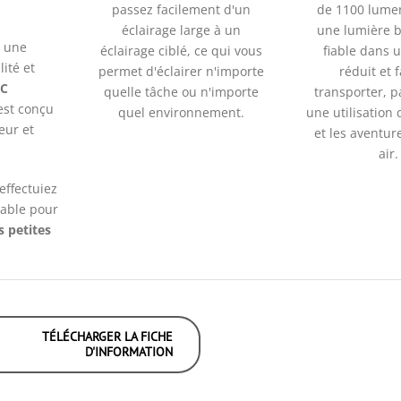
passez facilement d'un
de 1100 lumen
éclairage large à un
une lumière br
r une
éclairage ciblé, ce qui vous
fiable dans 
lité et
permet d'éclairer n'importe
réduit et f
-C
quelle tâche ou n'importe
transporter, p
est conçu
quel environnement.
une utilisation
eur et
et les aventur
air.
effectuiez
iable pour
s petites
TÉLÉCHARGER LA FICHE
D'INFORMATION