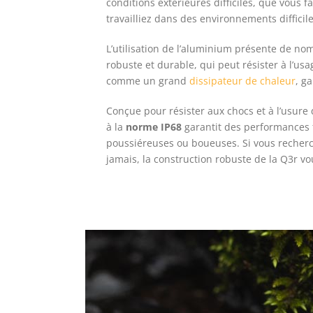
conditions extérieures difficiles, que vous
travailliez dans des environnements difficile
L’utilisation de l’aluminium présente de no
robuste et durable, qui peut résister à l’u
comme un grand
dissipateur de chaleur
, g
Conçue pour résister aux chocs et à l’usure
à la
norme IP68
garantit des performances 
poussiéreuses ou boueuses. Si vous reche
jamais, la construction robuste de la Q3r vo