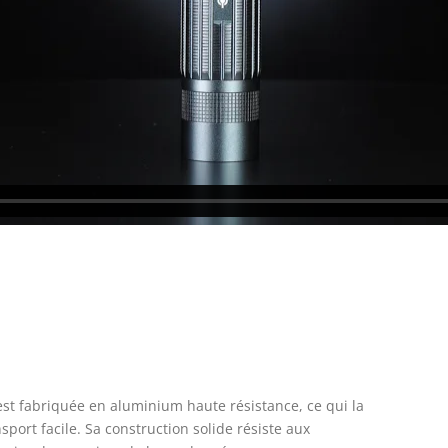
st fabriquée en aluminium haute résistance, ce qui la
sport facile. Sa construction solide résiste aux