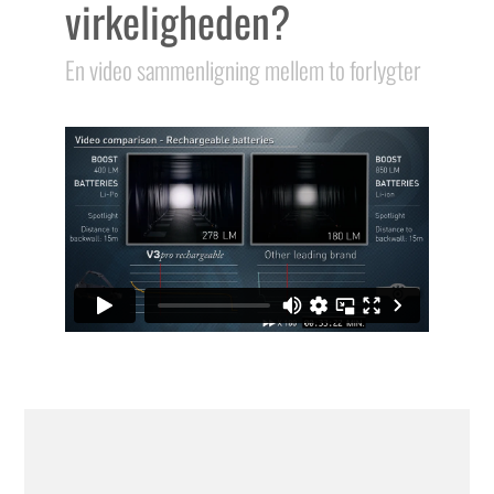
virkeligheden?
En video sammenligning mellem to forlygter