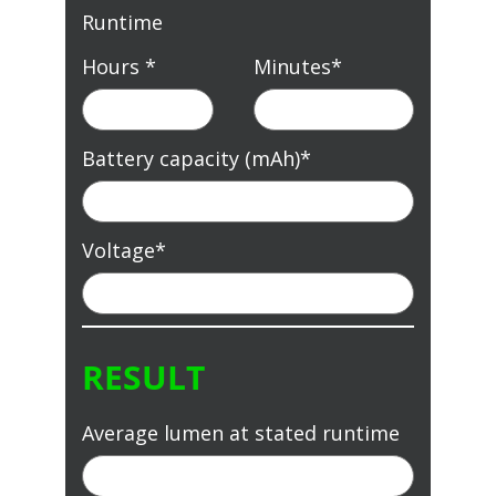
Runtime
Hours
*
Minutes
*
Battery capacity (mAh)
*
Voltage
*
RESULT
Average lumen at stated runtime