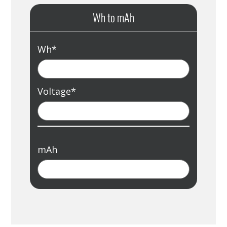
Wh to mAh
Wh
*
Voltage
*
mAh