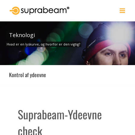
Skip
to
content
Teknologi
Hvad er en lyskurve, og hvorfor er den vigtig?
Kontrol af ydeevne
Suprabeam-Ydeevne
check