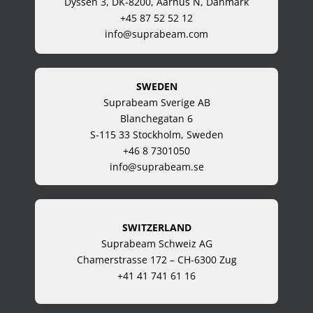
Dyssen 3, DK-8200, Aarhus N, Danmark
+45 87 52 52 12
info@suprabeam.com
SWEDEN
Suprabeam Sverige AB
Blanchegatan 6
S-115 33 Stockholm, Sweden
+46 8 7301050
info@suprabeam.se
SWITZERLAND
Suprabeam Schweiz AG
Chamerstrasse 172 – CH-6300 Zug
+41 41 741 61 16