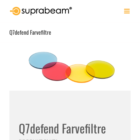
Skip
to
content
Q7defend Farvefiltre
Q7defend Farvefiltre